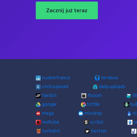
Zacznij już teraz
nudeinfrance
terabox
clicknupload
dailyuploads
fastbit
fboom
fi
google
hitfile
hul
mega
mixdrop
ni
redtube
scribd
s
turbobit
twitter