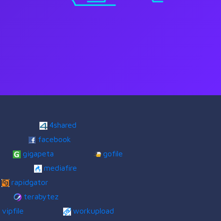
4shared
facebook
gigapeta
gofile
mediafire
rapidgator
terabytez
vipfile
workupload