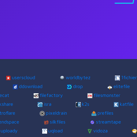
userscloud
worldbytez
1fichier
ddownload
drop
elitefile
lecat
filefactory
filesmonster
kshare
isra
k2s
katfile
troflare
pixeldrain
prefiles
endspace
silkfiles
streamtape
uploady
uqload
vidoza