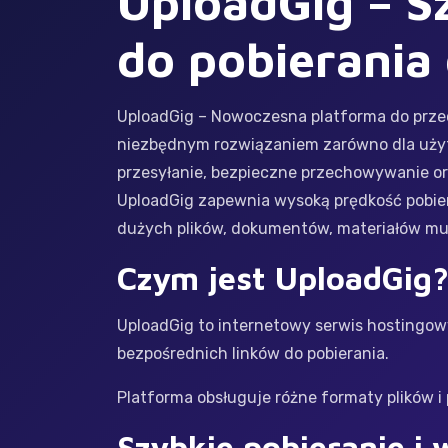
UploadGig – Sz
do pobierania 
UploadGig – Nowoczesna platforma do przec
niezbędnym rozwiązaniem zarówno dla użytk
przesyłanie, bezpieczne przechowywanie or
UploadGig zapewnia wysoką prędkość pobiera
dużych plików, dokumentów, materiałów mul
Czym jest UploadGig
UploadGig to internetowy serwis hostingow
bezpośrednich linków do pobierania.
Platforma obsługuje różne formaty plików i
Szybkie pobieranie i