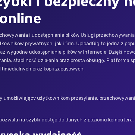
ybki i bezpieczny h
online
howywania i udostępniania plików Usługi przechowywania pl
owników prywatnych, jak i firm. UploadGig to jedna z pop
az wygodne udostępnianie plików w Internecie. Dzięki now
nia, stabilność działania oraz prostą obsługę. Platforma s
timedialnych oraz kopii zapasowych.
?
y umożliwiający użytkownikom przesyłanie, przechowywani
 pozwala na szybki dostęp do danych z poziomu komputera, 
 wysoka wydajność